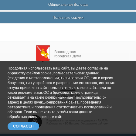
Официальная Вологда
Полезные ссылки
Вологодская
городская Дума
Продолжая использовать наш сайт, вы даете согласие на
Главная
обработку файлов cookie, пользовательских данных
Общие сведения
(сведения о местоположении; тип и версия ОС; тип и версия
браузера; тип устройства и разрешение его экрана; источник,
Депутаты
откуда пришел на сайт пользователь; с какого сайта или по
Комитеты
какой рекламе; язык ОС и браузера; какие страницы
График приема
открывает и на какие кнопки нажимает пользователь; ip-
Контакты
адрес) в целях функционирования сайта, проведения
Депутатские объединения
ретаргетинга и проведения статистических исследований и
обзоров. Если вы не хотите, чтобы ваши данные
обрабатывались, покиньте сайт
Разработка и техническая поддержка -
AKATAN
Работает на «
1С-Битрикс: Управление сайтом
»
СОГЛАСЕН