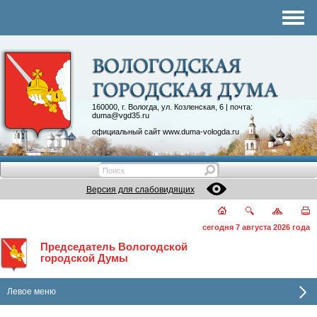
Комитеты
График приема
Контакты
Депутатские объединения
160000, г. Вологда, ул. Козленская, 6 | почта:
duma@vgd35.ru
официальный сайт
www.duma-vologda.ru
Версия для слабовидящих
сегодня 7 августа 2026 года
Председатель Вологодской
городской Думы
Левое меню