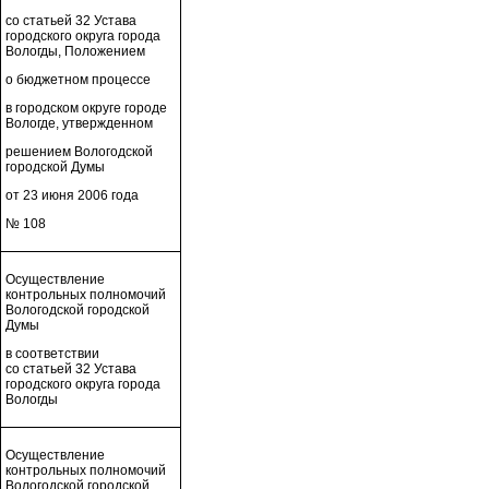
со статьей 32 Устава
городского округа города
Вологды, Положением
о бюджетном процессе
в городском округе городе
Вологде, утвержденном
решением Вологодской
городской Думы
от 23 июня 2006 года
№ 108
Осуществление
контрольных полномочий
Вологодской городской
Думы
в соответствии
со статьей 32 Устава
городского округа города
Вологды
Осуществление
контрольных полномочий
Вологодской городской