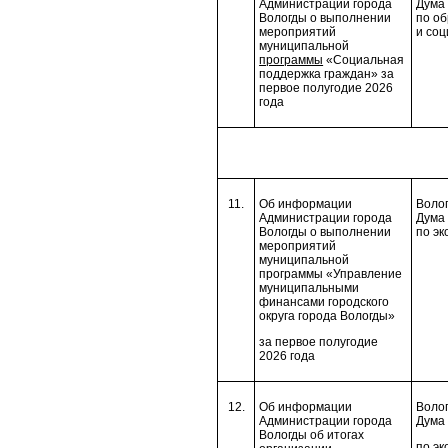
Администрации города
Дума 
Вологды о выполнении
по об
мероприятий
и со
муниципальной
программы
«Социальная
поддержка граждан» за
первое полугодие 2026
года
11.
Об информации
Волог
Администрации города
Дума 
Вологды о выполнении
по эк
мероприятий
муниципальной
программы «Управление
муниципальными
финансами городского
округа города Вологды»
за первое полугодие
2026 года
12.
Об информации
Волог
Администрации города
Дума 
Вологды об итогах
по эк