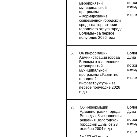
по ж
мероприятий
комм
муниципальной
программы
и гра
«Формирование
современной городской
среды на территории
городского округа города
Вологды» за первое
полугодие 2026 года
6.
Об информации
Волог
Администрации города
Дума 
Вологды о выполнении
по ж
мероприятий
комм
муниципальной
программы «Развитие
и гра
городской
инфраструктуры» за
первое полугодие 2026
года
7.
Об информации
Волог
Администрации города
Дума 
Вологды об исполнении
по ж
решения Вологодской
комм
городской Думы от 28
октября 2004 года
и гра
№ 132 «О мерах