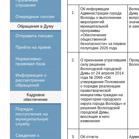
Публичные
слушания
Об информации
Волог
1.
Администрации города
Дума 
Очередные сессии
Вологды о выполнении
вопр
мероприятий
знач
Обращения в Думу
муниципальной
и зак
программы
«Обеспечение
Отправить письмо
общественной
безопасности» за первое
Прийти на прием
полугодие 2026 года
Нормативно-
2.
О признании утратившим
Прок
правовая база
силу решение
Воло
Вологодской городской
Думы от 24 апреля 2014
Информация о
года № 2066 «Об
рассмотрении
утверждении Положения
обращений
о порядке реализации
правотворческой
Кадровое
инициативы граждан на
обеспечение
территории городского
округа города Вологды» и
решения Вологодской
Порядок
городской Думы,
поступления на
вносящие в него
муниципальную
изменения
службу
Сведения о
3.
Об отчете
Адми