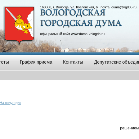
160000, г. Вологда, ул. Козленская, 6 | почта:
duma@vgd35.ru
официальный сайт
www.duma-vologda.ru
теты
График приема
Контакты
Депутатские объеди
На полугодие
решением 