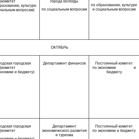
(комитет
города Вологды
по образованию, культуре
разованию, культуре
по социальным вопросам
и социальным вопросам
циальным вопросам)
ОКТЯБРЬ
одская городская
Департамент финансов
Постоянный комитет
(комитет
по экономике и
ономике и бюджету)
бюджету
одская городская
Департамент
Постоянный комитет
(комитет
экономического развития
по экономике и бюджету
и туризма
ономике и бюджету)