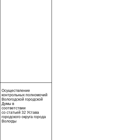
Осуществление
контрольных полномочий
Вологодской городской
Думы в
соответствии
со статьей 32 Устава
городского округа города
Вологды