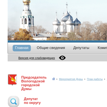
Главная
Общие сведения
Депутаты
Коми
Версия для слабовидящих
Председатель
Мероприятия Думы
План работы
Вологодской
городской
Думы
Депутат
по округу