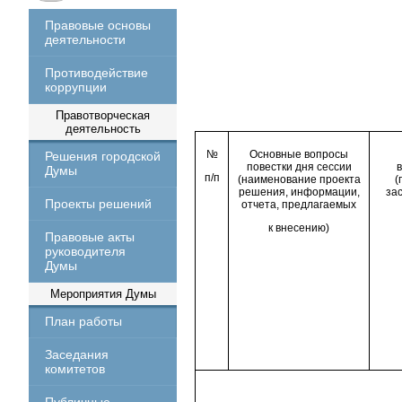
Правовые основы
деятельности
Противодействие
коррупции
Правотворческая
деятельность
№
Основные вопросы
Решения городской
повестки дня сессии
в
Думы
п/п
(наименование проекта
(
решения, информации,
за
Проекты решений
отчета, предлагаемых
к внесению)
Правовые акты
руководителя
Думы
Мероприятия Думы
План работы
Заседания
комитетов