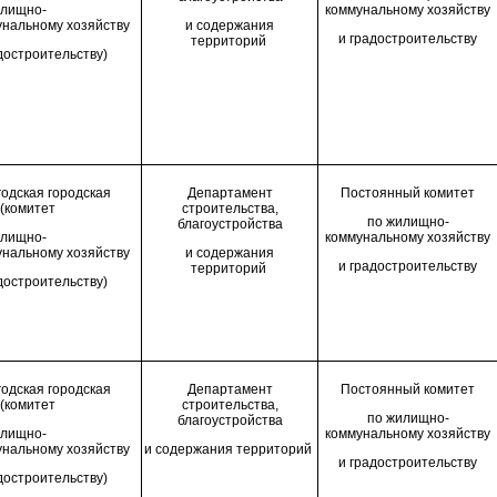
илищно-
коммунальному хозяйству
унальному хозяйству
и содержания
и градостроительству
территорий
достроительству)
одская городская
Департамент
П
остоянн
ый
комитет
(комитет
строительства,
по жилищно-
благоустройства
илищно-
коммунальному хозяйству
унальному хозяйству
и содержания
и градостроительству
территорий
достроительству)
одская городская
Департамент
П
остоянн
ый
комитет
(комитет
строительства,
по жилищно-
благоустройства
илищно-
коммунальному хозяйству
унальному хозяйству
и содержания территорий
и градостроительству
достроительству)