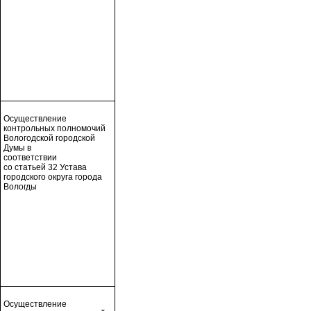
Осуществление
контрольных полномочий
Вологодской городской
Думы в
соответствии
со статьей 32 Устава
городского округа города
Вологды
Осуществление