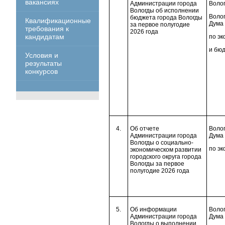
вакансиях
Администрации города
Волог
Вологды об исполнении
Волог
бюджета города Вологды
Квалификационные
Дума 
за первое полугодие
требования к
2026 года
кандидатам
по эк
и бю
Условия и
результаты
конкурсов
4.
Об отчете
Волог
Администрации города
Дума 
Вологды о социально-
по эк
экономическом развитии
городского округа города
Вологды за первое
полугодие 2026 года
5.
Об информации
Волог
Администрации города
Дума 
Вологды о выполнении