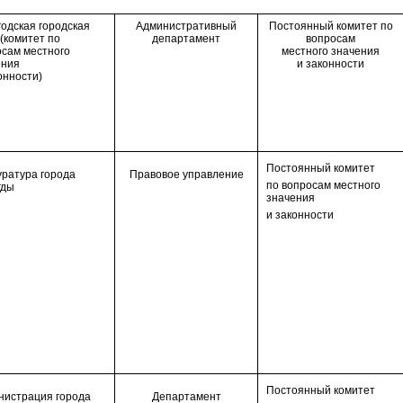
одская городская
Административный
Постоянный комитет по
(комитет по
департамент
вопросам
осам местного
местного значения
ения
и законности
онности)
Постоянн
ый
комитет
уратура города
Правовое управление
по
вопросам местного
гды
значения
и законности
Постоянн
ый
комитет
нистрация города
Департамент