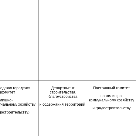
одская городская
Департамент
П
остоянн
ый
комитет
(комитет
строительства,
по жилищно-
благоустройства
илищно-
коммунальному хозяйству
унальному хозяйству
и содержания территорий
и градостроительству
достроительству)