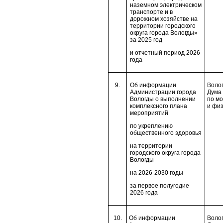
наземном электрическом
транспорте и в
дорожном хозяйстве на
территории городского
округа города Вологды»
за 2025 год
и отчетный период 2026
года
9.
Об информации
Волог
Администрации города
Дума 
Вологды о выполнении
по м
комплексного плана
и физ
мероприятий
по укреплению
общественного здоровья
на территории
городского округа города
Вологды
на 2026-2030 годы
за первое полугодие
2026 года
10.
Об информации
Волог