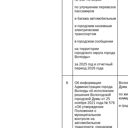
по улучшению перевозок
пассажиров
и багажа автомобильным
и городским наземным
электрическим
транспортом
в городском сообщении
на территории
городского округа города
Вологды»
за 2025 год и отчетный
период 2026 года
8.
Об информации
Волог
Администрации города
Дума 
Вологды об исполнении
по ж
решения Вологодской
комм
городской Думы от 25
ноября 2021 года № 576
и гра
«Об утверждении
Положения о
муниципальном
контроле на
автомобильном
транспорте, городском