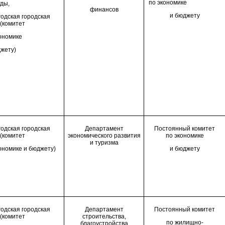
по
экономике
ды,
финансов
и бюджету
одская городская
(комитет
ономике
джету)
одская городская
Департамент
Постоянный комитет
(комитет
экономического развития
по экономике
и туризма
ономике и бюджету)
и бюджету
одская городская
Департамент
П
остоянн
ый
комитет
(комитет
строительства,
по жилищно-
благоустройства