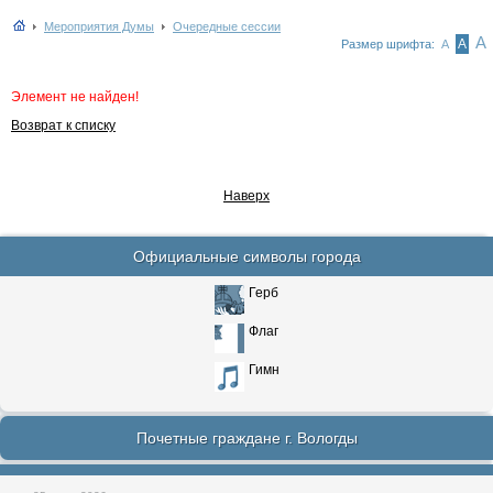
Мероприятия Думы
Очередные сессии
А
А
Размер шрифта:
А
Элемент не найден!
Возврат к списку
Наверх
Официальные символы города
Герб
Флаг
Гимн
Почетные граждане г. Вологды