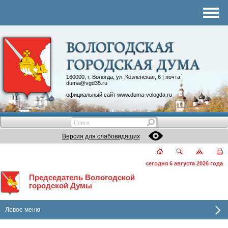
Комитеты
График приема
Контакты
Депутатские объединения
160000, г. Вологда, ул. Козленская, 6 | почта:
duma@vgd35.ru
официальный сайт
www.duma-vologda.ru
Версия для слабовидящих
сегодня 6 августа 2026 года
Председатель Вологодской
городской Думы
Левое меню