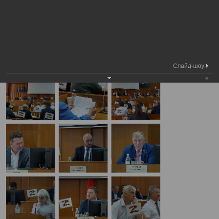
Медиа
36-я сессия Вологодской городской
Фотогалерея
библиотека
Думы
А
А
Размер шрифта:
А
36-я сессия Вологодской городской Думы
29.06.2023
Слайд-шоу: