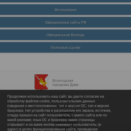
Фотогалерея
Официальные сайты РФ
Официальная Вологда
Полезные ссылки
Вологодская
городская Дума
Продолжая использовать наш сайт, вы даете согласие на
Главная
обработку файлов cookie, пользовательских данных
Общие сведения
(сведения о местоположении; тип и версия ОС; тип и версия
браузера; тип устройства и разрешение его экрана; источник,
Депутаты
откуда пришел на сайт пользователь; с какого сайта или по
Комитеты
какой рекламе; язык ОС и браузера; какие страницы
График приема
открывает и на какие кнопки нажимает пользователь; ip-
Контакты
адрес) в целях функционирования сайта, проведения