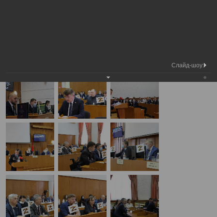
Медиа
32-я сессия Вологодской городской
Фотогалерея
библиотека
Думы
А
А
Размер шрифта:
А
32-я сессия Вологодской городской Думы
15.02.2023
Слайд-шоу: