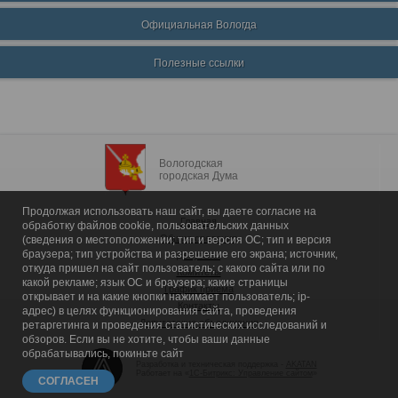
Официальная Вологда
Полезные ссылки
Вологодская
городская Дума
Продолжая использовать наш сайт, вы даете согласие на
Главная
обработку файлов cookie, пользовательских данных
Общие сведения
(сведения о местоположении; тип и версия ОС; тип и версия
браузера; тип устройства и разрешение его экрана; источник,
Депутаты
откуда пришел на сайт пользователь; с какого сайта или по
Комитеты
какой рекламе; язык ОС и браузера; какие страницы
График приема
открывает и на какие кнопки нажимает пользователь; ip-
Контакты
адрес) в целях функционирования сайта, проведения
Депутатские объединения
ретаргетинга и проведения статистических исследований и
обзоров. Если вы не хотите, чтобы ваши данные
обрабатывались, покиньте сайт
Разработка и техническая поддержка -
AKATAN
Работает на «
1С-Битрикс: Управление сайтом
»
СОГЛАСЕН