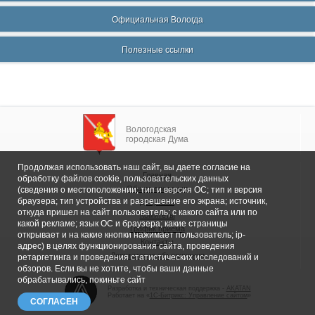
Официальная Вологда
Полезные ссылки
Вологодская
городская Дума
Продолжая использовать наш сайт, вы даете согласие на
Главная
обработку файлов cookie, пользовательских данных
Общие сведения
(сведения о местоположении; тип и версия ОС; тип и версия
браузера; тип устройства и разрешение его экрана; источник,
Депутаты
откуда пришел на сайт пользователь; с какого сайта или по
Комитеты
какой рекламе; язык ОС и браузера; какие страницы
График приема
открывает и на какие кнопки нажимает пользователь; ip-
Контакты
адрес) в целях функционирования сайта, проведения
Депутатские объединения
ретаргетинга и проведения статистических исследований и
обзоров. Если вы не хотите, чтобы ваши данные
обрабатывались, покиньте сайт
Разработка и техническая поддержка -
AKATAN
Работает на «
1С-Битрикс: Управление сайтом
»
СОГЛАСЕН