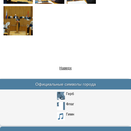
Наверх
Официальные символы города
Герб
Флаг
Гимн