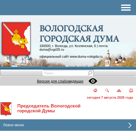
Комитеты
График приема
Контакты
Депутатские объединения
160000, г. Вологда, ул. Козленская, 6 | почта:
duma@vgd35.ru
официальный сайт
www.duma-vologda.ru
Версия для слабовидящих
сегодня 7 августа 2026 года
Председатель Вологодской
городской Думы
Левое меню