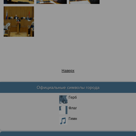
Наверх
Официальные символы города
Герб
Флаг
Гимн