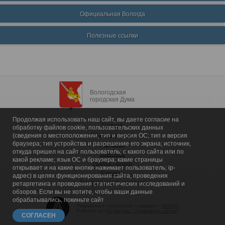
Официальная Вологда
Полезные ссылки
Вологодская
городская Дума
Продолжая использовать наш сайт, вы даете согласие на
Главная
обработку файлов cookie, пользовательских данных
Общие сведения
(сведения о местоположении; тип и версия ОС; тип и версия
браузера; тип устройства и разрешение его экрана; источник,
Депутаты
откуда пришел на сайт пользователь; с какого сайта или по
Комитеты
какой рекламе; язык ОС и браузера; какие страницы
График приема
открывает и на какие кнопки нажимает пользователь; ip-
Контакты
адрес) в целях функционирования сайта, проведения
Депутатские объединения
ретаргетинга и проведения статистических исследований и
обзоров. Если вы не хотите, чтобы ваши данные
обрабатывались, покиньте сайт
Разработка и техническая поддержка -
AKATAN
Работает на «
1С-Битрикс: Управление сайтом
»
СОГЛАСЕН