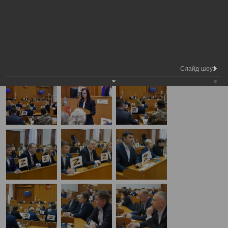
Медиа
Внеочередная сессия Вологодской
Фотогалерея
библиотека
городской Думы
А
А
Размер шрифта:
А
Внеочередная сессия Вологодской городской Думы
23.01.2025
Слайд-шоу: