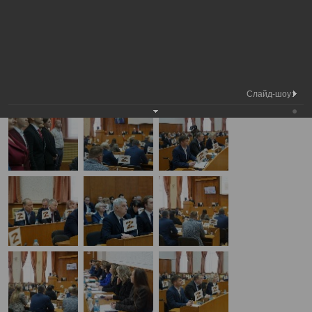
Медиа
6-я сессия Вологодской городской
Фотогалерея
библиотека
Думы
А
А
Размер шрифта:
А
6-я сессия Вологодской городской Думы
27.03.2025
Слайд-шоу: