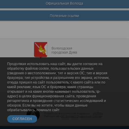
Официальная Вологда
Полезные ссылки
Вологодская
городская Дума
Продолжая использовать наш сайт, вы даете согласие на
Главная
обработку файлов cookie, пользовательских данных
Общие сведения
(сведения о местоположении; тип и версия ОС; тип и версия
браузера; тип устройства и разрешение его экрана; источник,
Депутаты
откуда пришел на сайт пользователь; с какого сайта или по
Комитеты
какой рекламе; язык ОС и браузера; какие страницы
График приема
открывает и на какие кнопки нажимает пользователь; ip-
Контакты
адрес) в целях функционирования сайта, проведения
Депутатские объединения
ретаргетинга и проведения статистических исследований и
обзоров. Если вы не хотите, чтобы ваши данные
обрабатывались, покиньте сайт
Разработка и техническая поддержка -
AKATAN
Работает на «
1С-Битрикс: Управление сайтом
»
СОГЛАСЕН