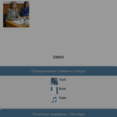
Наверх
Официальные символы города
Герб
Флаг
Гимн
Почетные граждане г. Вологды