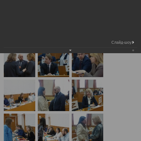
Медиа
7-я сессия Вологодской городской
Фотогалерея
библиотека
Думы
А
А
Размер шрифта:
А
7-я сессия Вологодской городской Думы
18.04.2025
Слайд-шоу: