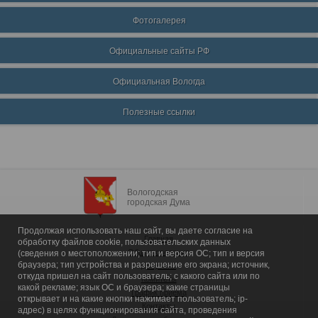
Фотогалерея
Официальные сайты РФ
Официальная Вологда
Полезные ссылки
Вологодская
городская Дума
Продолжая использовать наш сайт, вы даете согласие на
Главная
обработку файлов cookie, пользовательских данных
Общие сведения
(сведения о местоположении; тип и версия ОС; тип и версия
браузера; тип устройства и разрешение его экрана; источник,
Депутаты
откуда пришел на сайт пользователь; с какого сайта или по
Комитеты
какой рекламе; язык ОС и браузера; какие страницы
График приема
открывает и на какие кнопки нажимает пользователь; ip-
Контакты
адрес) в целях функционирования сайта, проведения