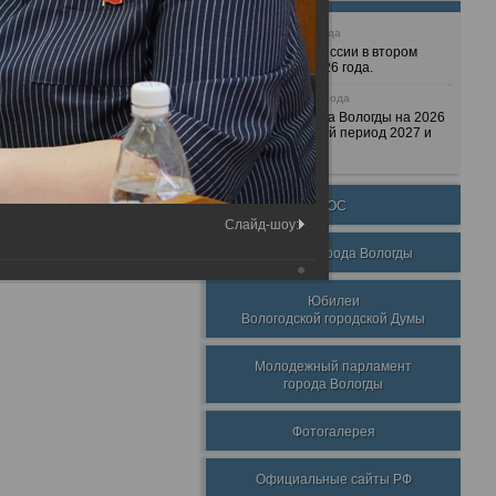
25 июня 2026 года
Очередные сессии в втором
полугодии 2026 года.
7 декабря 2025 года
Бюджет города Вологды на 2026
год и плановый период 2027 и
2028 годов.
ТОС
Слайд-шоу:
Награды города Вологды
Юбилеи
Вологодской городской Думы
Молодежный парламент
города Вологды
Фотогалерея
Официальные сайты РФ