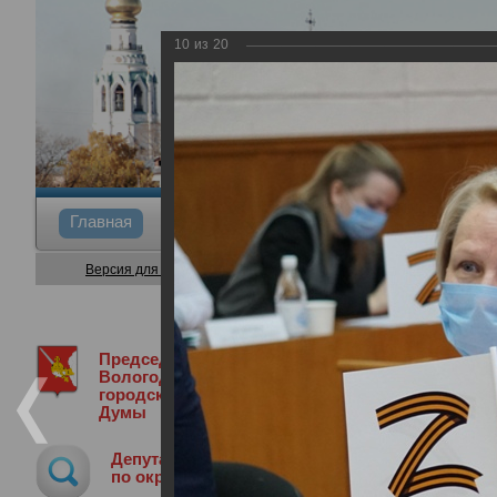
10
из
20
Главная
Общие сведения
Депутаты
Коми
Версия для слабовидящих
Председатель
Медиа библиотека
Фотогалерея
2
Вологодской
городской
Думы
24-я сессия Вологодской городской 
Депутат
24.03.2022
по округу