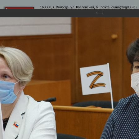
160000, г. Вологда, ул. Козленская, 6 | почта:
duma@vgd35.ru
официальный сайт
www.duma-vologda.ru
теты
График приема
Контакты
Депутатские объеди
4-я сессия Вологодской городской Думы
Думы