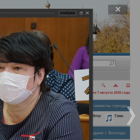
слайдер
нения
сегодня 7 августа 2026 года
Официальные символы города
А
А
Размер шрифта:
А
Герб
Флаг
Гимн
Почетные граждане г. Вологды