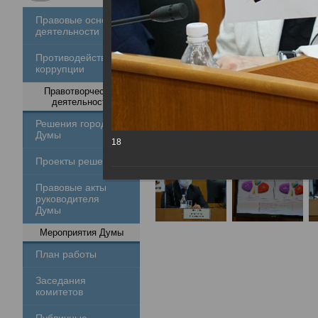
Правовые основы
деятельности
Противодействие
коррупции
Правотворческая
деятельность
Решения городской
Думы
18
Проекты решений
Правовые акты
руководителя
Думы
Мероприятия Думы
План работы
Заседания
комитетов