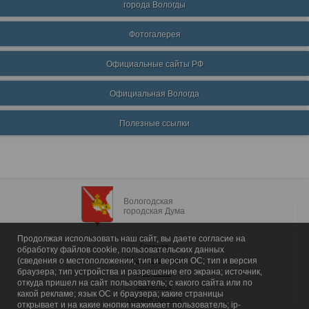
города Вологды
Фотогалерея
Официальные сайты РФ
Официальная Вологда
Полезные ссылки
Вологодская
городская Дума
Продолжая использовать наш сайт, вы даете согласие на
Главная
обработку файлов cookie, пользовательских данных
Общие сведения
(сведения о местоположении; тип и версия ОС; тип и версия
браузера; тип устройства и разрешение его экрана; источник,
Депутаты
откуда пришел на сайт пользователь; с какого сайта или по
Комитеты
какой рекламе; язык ОС и браузера; какие страницы
График приема
открывает и на какие кнопки нажимает пользователь; ip-