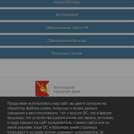
города Вологды
Фотогалерея
Официальные сайты РФ
Официальная Вологда
Полезные ссылки
Вологодская
городская Дума
Продолжая использовать наш сайт, вы даете согласие на
Главная
обработку файлов cookie, пользовательских данных
Общие сведения
(сведения о местоположении; тип и версия ОС; тип и версия
браузера; тип устройства и разрешение его экрана; источник,
Депутаты
откуда пришел на сайт пользователь; с какого сайта или по
Комитеты
какой рекламе; язык ОС и браузера; какие страницы
График приема
открывает и на какие кнопки нажимает пользователь; ip-