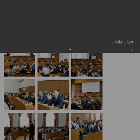
Медиа
34-я сессия Вологодской городской
Фотогалерея
библиотека
Думы
А
А
Размер шрифта:
А
34-я сессия Вологодской городской Думы
27.04.2023
Слайд-шоу: