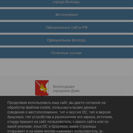
города Вологды
Фотогалерея
Официальные сайты РФ
Официальная Вологда
Полезные ссылки
Вологодская
городская Дума
Продолжая использовать наш сайт, вы даете согласие на
Главная
обработку файлов cookie, пользовательских данных
Общие сведения
(сведения о местоположении; тип и версия ОС; тип и версия
браузера; тип устройства и разрешение его экрана; источник,
Депутаты
откуда пришел на сайт пользователь; с какого сайта или по
Комитеты
какой рекламе; язык ОС и браузера; какие страницы
График приема
открывает и на какие кнопки нажимает пользователь; ip-