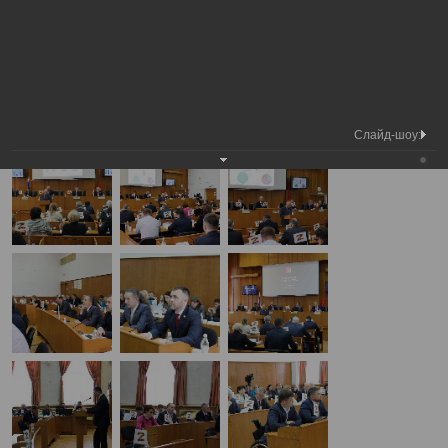
Медиа
34-я сессия Вологодской городской
Фотогалерея
библиотека
Думы
А
А
Размер шрифта:
А
34-я сессия Вологодской городской Думы
27.04.2023
Слайд-шоу: