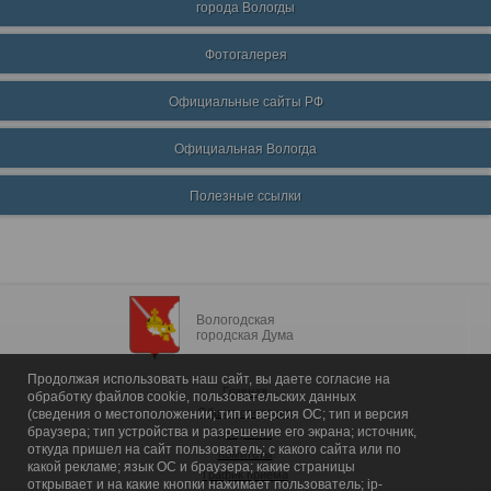
города Вологды
Фотогалерея
Официальные сайты РФ
Официальная Вологда
Полезные ссылки
Вологодская
городская Дума
Продолжая использовать наш сайт, вы даете согласие на
Главная
обработку файлов cookie, пользовательских данных
Общие сведения
(сведения о местоположении; тип и версия ОС; тип и версия
браузера; тип устройства и разрешение его экрана; источник,
Депутаты
откуда пришел на сайт пользователь; с какого сайта или по
Комитеты
какой рекламе; язык ОС и браузера; какие страницы
График приема
открывает и на какие кнопки нажимает пользователь; ip-