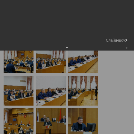
Медиа
3-я сессия Вологодской городской
Фотогалерея
библиотека
Думы
А
А
Размер шрифта:
А
3-я сессия Вологодской городской Думы
28.11.2024
Слайд-шоу: