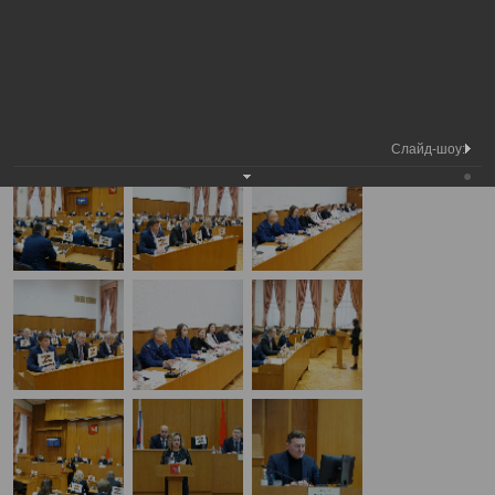
Медиа
3-я сессия Вологодской городской
Фотогалерея
библиотека
Думы
А
А
Размер шрифта:
А
3-я сессия Вологодской городской Думы
28.11.2024
Слайд-шоу: