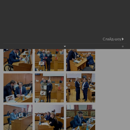
Медиа
8-я сессия Вологодской городской
Фотогалерея
библиотека
Думы
А
А
Размер шрифта:
А
8-я сессия Вологодской городской Думы
22.05.2025
Слайд-шоу: