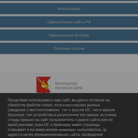
Фотогалерея
Официальные сайты РФ
Официальная Вологда
Полезные ссылки
Вологодская
городская Дума
Продолжая использовать наш сайт, вы даете согласие на
Главная
обработку файлов cookie, пользовательских данных
Общие сведения
(сведения о местоположении; тип и версия ОС; тип и версия
браузера; тип устройства и разрешение его экрана; источник,
Депутаты
откуда пришел на сайт пользователь; с какого сайта или по
Комитеты
какой рекламе; язык ОС и браузера; какие страницы
График приема
открывает и на какие кнопки нажимает пользователь; ip-
Контакты
адрес) в целях функционирования сайта, проведения