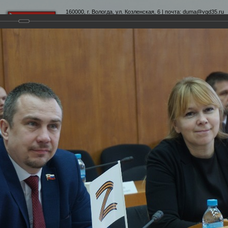
160000, г. Вологда, ул. Козленская, 6 | почта:
duma@vgd35.ru
официальный сайт
www.duma-vologda.ru
теты
График приема
Контакты
Депутатские объеди
-я сессия Вологодской городской Думы
умы