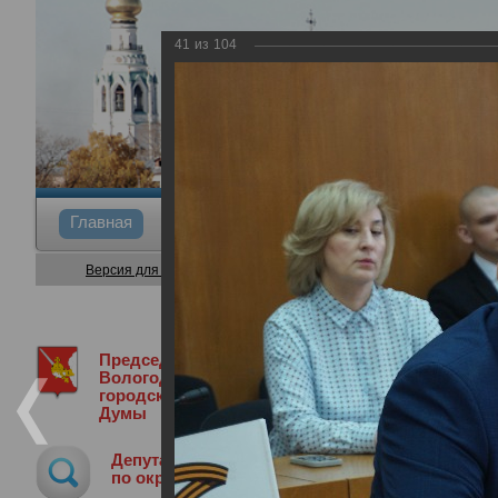
41
из
104
Главная
Общие сведения
Депутаты
Коми
Версия для слабовидящих
Председатель
Медиа библиотека
Фотогалерея
8
Вологодской
городской
Думы
8-я сессия Вологодской городской Д
Депутат
22.05.2025
по округу