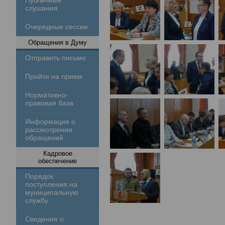
Публичные
слушания
Очередные сессии
Обращения в Думу
Отправить письмо
Прийти на прием
Нормативно-
правовая база
Информация о
рассмотрении
обращений
Кадровое
обеспечение
Порядок
поступления на
муниципальную
службу
Сведения о