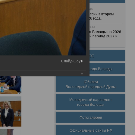
25 июня 2026 года
Очередные сессии в втором
полугодии 2026 года.
7 декабря 2025 года
Бюджет города Вологды на 2026
год и плановый период 2027 и
2028 годов.
ТОС
Слайд-шоу:
Награды города Вологды
Юбилеи
Вологодской городской Думы
Молодежный парламент
города Вологды
Фотогалерея
Официальные сайты РФ