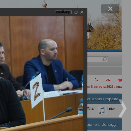
слайдер
нения
сегодня 8 августа 2026 года
Официальные символы города
А
А
Размер шрифта:
А
Герб
Флаг
Гимн
Почетные граждане г. Вологды