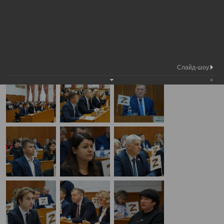
Медиа
4-я сессия Вологодской городской
Фотогалерея
библиотека
Думы
А
А
Размер шрифта:
А
4-я сессия Вологодской городской Думы
19.12.2024
Слайд-шоу: