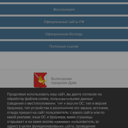
Фотогалерея
Официальные сайты РФ
Официальная Вологда
Полезные ссылки
Вологодская
городская Дума
Продолжая использовать наш сайт, вы даете согласие на
Главная
обработку файлов cookie, пользовательских данных
Общие сведения
(сведения о местоположении; тип и версия ОС; тип и версия
браузера; тип устройства и разрешение его экрана; источник,
Депутаты
откуда пришел на сайт пользователь; с какого сайта или по
Комитеты
какой рекламе; язык ОС и браузера; какие страницы
График приема
открывает и на какие кнопки нажимает пользователь; ip-
Контакты
адрес) в целях функционирования сайта, проведения