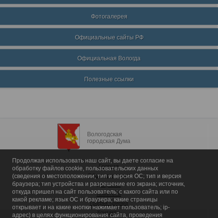
Фотогалерея
Официальные сайты РФ
Официальная Вологда
Полезные ссылки
Вологодская
городская Дума
Продолжая использовать наш сайт, вы даете согласие на
Главная
обработку файлов cookie, пользовательских данных
Общие сведения
(сведения о местоположении; тип и версия ОС; тип и версия
браузера; тип устройства и разрешение его экрана; источник,
Депутаты
откуда пришел на сайт пользователь; с какого сайта или по
Комитеты
какой рекламе; язык ОС и браузера; какие страницы
График приема
открывает и на какие кнопки нажимает пользователь; ip-
Контакты
адрес) в целях функционирования сайта, проведения