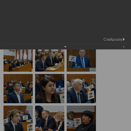
Медиа
4-я сессия Вологодской городской
Фотогалерея
библиотека
Думы
А
А
Размер шрифта:
А
4-я сессия Вологодской городской Думы
19.12.2024
Слайд-шоу: