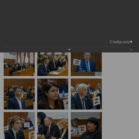
Медиа
4-я сессия Вологодской городской
Фотогалерея
библиотека
Думы
А
А
Размер шрифта:
А
4-я сессия Вологодской городской Думы
19.12.2024
Слайд-шоу: