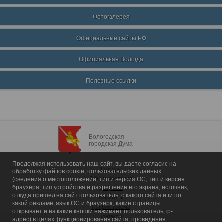
Фотогалерея
Официальные сайты РФ
Официальная Вологда
Полезные ссылки
Вологодская
городская Дума
Продолжая использовать наш сайт, вы даете согласие на
Главная
обработку файлов cookie, пользовательских данных
Общие сведения
(сведения о местоположении; тип и версия ОС; тип и версия
браузера; тип устройства и разрешение его экрана; источник,
Депутаты
откуда пришел на сайт пользователь; с какого сайта или по
Комитеты
какой рекламе; язык ОС и браузера; какие страницы
График приема
открывает и на какие кнопки нажимает пользователь; ip-
Контакты
адрес) в целях функционирования сайта, проведения