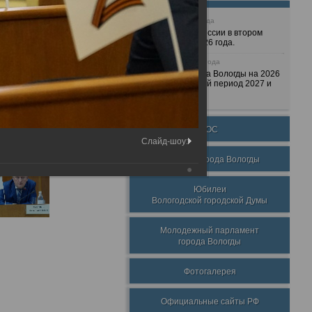
25 июня 2026 года
Очередные сессии в втором
полугодии 2026 года.
7 декабря 2025 года
Бюджет города Вологды на 2026
год и плановый период 2027 и
2028 годов.
ТОС
Слайд-шоу:
Награды города Вологды
Юбилеи
Вологодской городской Думы
Молодежный парламент
города Вологды
Фотогалерея
Официальные сайты РФ