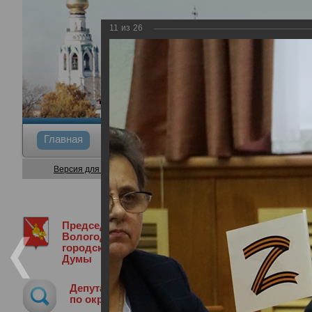
11
из
26
Главная
Общие сведения
Депутаты
Коми
Версия для слабовидящих
Председатель
Медиа библиотека
Фотогалерея
3
Вологодской
городской
Думы
30-я сессия Вологодской городской 
Депутат
23.11.2022
по округу