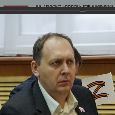
160000, г. Вологда, ул. Козленская, 6 | почта:
duma@vgd35.ru
официальный сайт
www.duma-vologda.ru
теты
График приема
Контакты
Депутатские объеди
0-я сессия Вологодской городской Думы
Думы