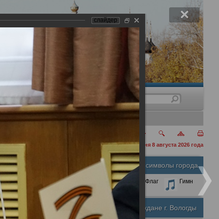
слайдер
нения
сегодня 8 августа 2026 года
Официальные символы города
А
А
Размер шрифта:
А
Герб
Флаг
Гимн
Почетные граждане г. Вологды