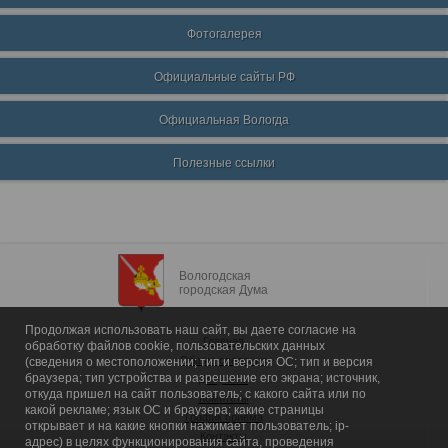
Фотогалерея
Официальные сайты РФ
Официальная Вологда
Полезные ссылки
Вологодская
городская Дума
Продолжая использовать наш сайт, вы даете согласие на
Главная
обработку файлов cookie, пользовательских данных
Общие сведения
(сведения о местоположении; тип и версия ОС; тип и версия
браузера; тип устройства и разрешение его экрана; источник,
Депутаты
откуда пришел на сайт пользователь; с какого сайта или по
Комитеты
какой рекламе; язык ОС и браузера; какие страницы
График приема
открывает и на какие кнопки нажимает пользователь; ip-
Контакты
адрес) в целях функционирования сайта, проведения