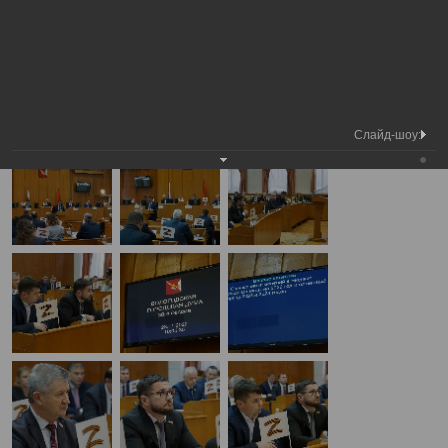
Медиа
30-я сессия Вологодской городской
Фотогалерея
библиотека
Думы
А
А
Размер шрифта:
А
30-я сессия Вологодской городской Думы
23.11.2022
Слайд-шоу: