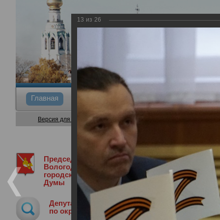
13
из
26
Главная
Общие сведения
Депутаты
Коми
Версия для слабовидящих
Председатель
Медиа библиотека
Фотогалерея
3
Вологодской
городской
Думы
30-я сессия Вологодской городской 
Депутат
23.11.2022
по округу