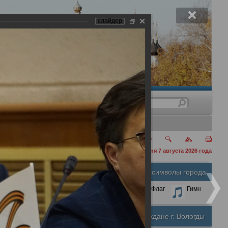
слайдер
нения
сегодня 7 августа 2026 года
Официальные символы города
А
А
Размер шрифта:
А
Герб
Флаг
Гимн
Почетные граждане г. Вологды