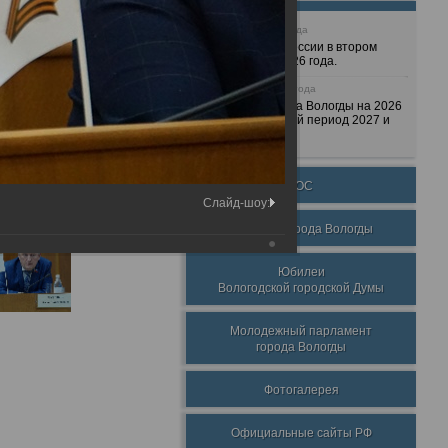
25 июня 2026 года
Очередные сессии в втором
полугодии 2026 года.
7 декабря 2025 года
Бюджет города Вологды на 2026
год и плановый период 2027 и
2028 годов.
ТОС
Слайд-шоу:
Награды города Вологды
Юбилеи
Вологодской городской Думы
Молодежный парламент
города Вологды
Фотогалерея
Официальные сайты РФ