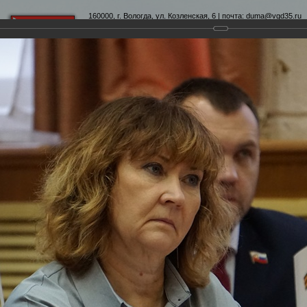
160000, г. Вологда, ул. Козленская, 6 | почта:
duma@vgd35.ru
официальный сайт
www.duma-vologda.ru
теты
График приема
Контакты
Депутатские объеди
0-я сессия Вологодской городской Думы
Думы