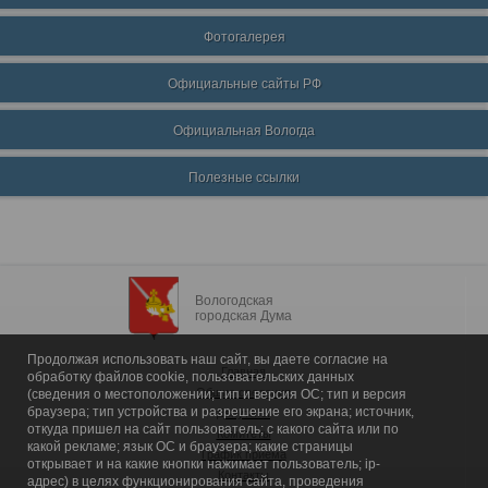
Фотогалерея
Официальные сайты РФ
Официальная Вологда
Полезные ссылки
Вологодская
городская Дума
Продолжая использовать наш сайт, вы даете согласие на
Главная
обработку файлов cookie, пользовательских данных
Общие сведения
(сведения о местоположении; тип и версия ОС; тип и версия
браузера; тип устройства и разрешение его экрана; источник,
Депутаты
откуда пришел на сайт пользователь; с какого сайта или по
Комитеты
какой рекламе; язык ОС и браузера; какие страницы
График приема
открывает и на какие кнопки нажимает пользователь; ip-
Контакты
адрес) в целях функционирования сайта, проведения