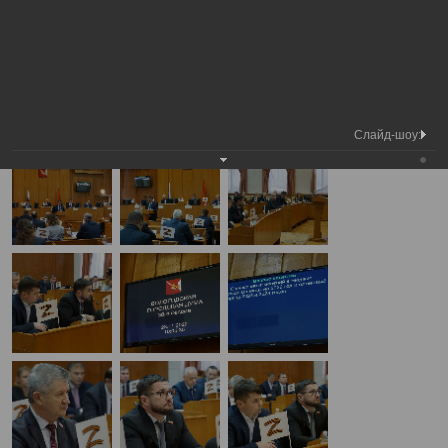
Медиа
30-я сессия Вологодской городской
Фотогалерея
библиотека
Думы
А
А
Размер шрифта:
А
30-я сессия Вологодской городской Думы
23.11.2022
Слайд-шоу: