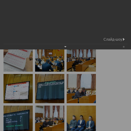
Медиа
31-я сессия Вологодской городской
Фотогалерея
библиотека
Думы
А
А
Размер шрифта:
А
31-я сессия Вологодской городской Думы
22.12.2022
Слайд-шоу: