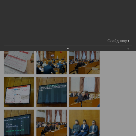
Медиа
31-я сессия Вологодской городской
Фотогалерея
библиотека
Думы
А
А
Размер шрифта:
А
31-я сессия Вологодской городской Думы
22.12.2022
Слайд-шоу: