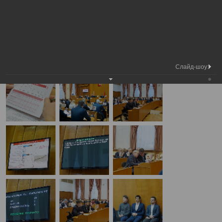
Медиа
31-я сессия Вологодской городской
Фотогалерея
библиотека
Думы
А
А
Размер шрифта:
А
31-я сессия Вологодской городской Думы
22.12.2022
Слайд-шоу: