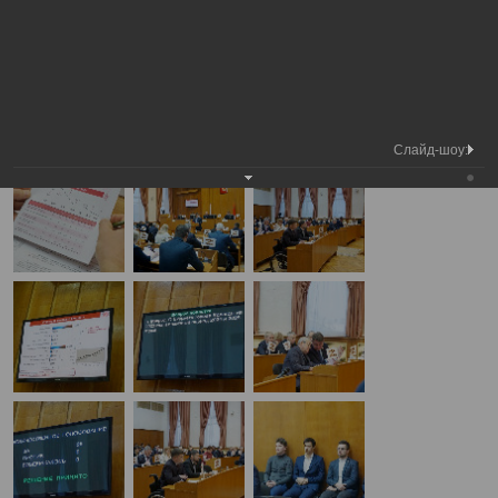
Медиа
31-я сессия Вологодской городской
Фотогалерея
библиотека
Думы
А
А
Размер шрифта:
А
31-я сессия Вологодской городской Думы
22.12.2022
Слайд-шоу: