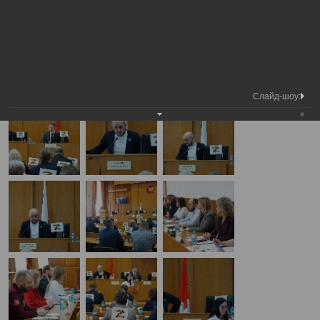
Медиа
Внеочередная сессия Вологодской
Фотогалерея
библиотека
городской Думы
А
А
Размер шрифта:
А
Внеочередная сессия Вологодской городской Думы
09.04.2025
Слайд-шоу: