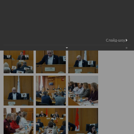
Медиа
Внеочередная сессия Вологодской
Фотогалерея
библиотека
городской Думы
А
А
Размер шрифта:
А
Внеочередная сессия Вологодской городской Думы
09.04.2025
Слайд-шоу: