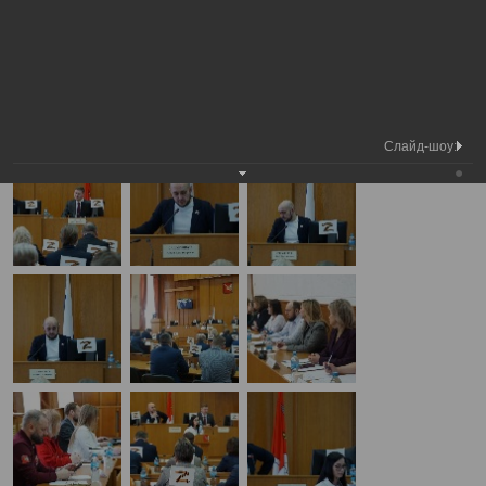
Медиа
Внеочередная сессия Вологодской
Фотогалерея
библиотека
городской Думы
А
А
Размер шрифта:
А
Внеочередная сессия Вологодской городской Думы
09.04.2025
Слайд-шоу: