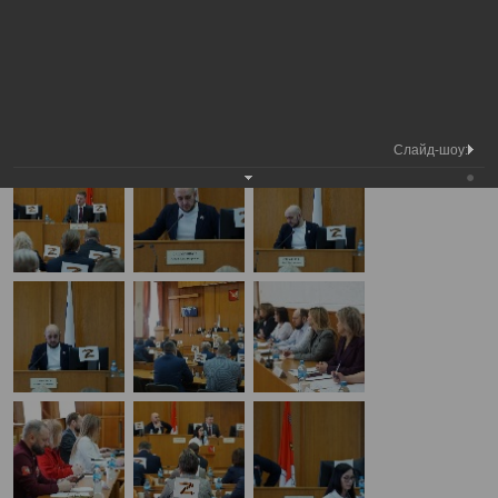
Медиа
Внеочередная сессия Вологодской
Фотогалерея
библиотека
городской Думы
А
А
Размер шрифта:
А
Внеочередная сессия Вологодской городской Думы
09.04.2025
Слайд-шоу: