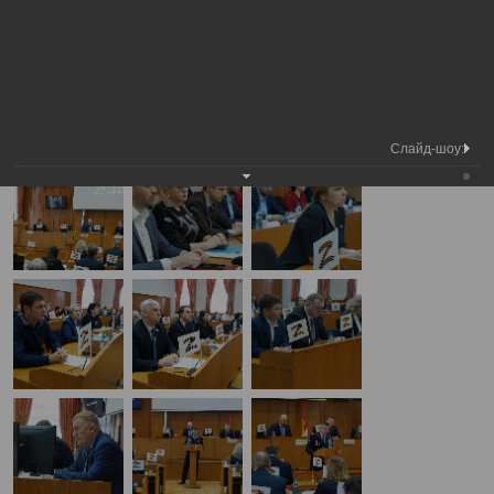
Медиа
5-я сессия Вологодской городской
Фотогалерея
библиотека
Думы
А
А
Размер шрифта:
А
5-я сессия Вологодской городской Думы
20.02.2025
Слайд-шоу: