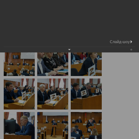
Медиа
5-я сессия Вологодской городской
Фотогалерея
библиотека
Думы
А
А
Размер шрифта:
А
5-я сессия Вологодской городской Думы
20.02.2025
Слайд-шоу: