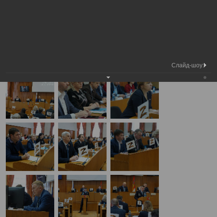
Медиа
5-я сессия Вологодской городской
Фотогалерея
библиотека
Думы
А
А
Размер шрифта:
А
5-я сессия Вологодской городской Думы
20.02.2025
Слайд-шоу: