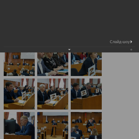
Медиа
5-я сессия Вологодской городской
Фотогалерея
библиотека
Думы
А
А
Размер шрифта:
А
5-я сессия Вологодской городской Думы
20.02.2025
Слайд-шоу: