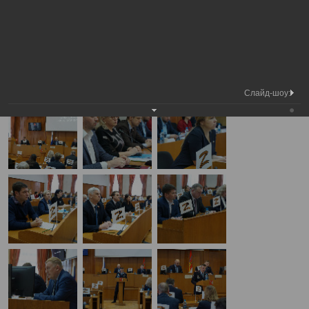
Медиа
5-я сессия Вологодской городской
Фотогалерея
библиотека
Думы
А
А
Размер шрифта:
А
5-я сессия Вологодской городской Думы
20.02.2025
Слайд-шоу: