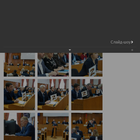
Медиа
5-я сессия Вологодской городской
Фотогалерея
библиотека
Думы
А
А
Размер шрифта:
А
5-я сессия Вологодской городской Думы
20.02.2025
Слайд-шоу: