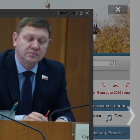
слайдер
нения
сегодня 8 августа 2026 года
Официальные символы города
А
А
Размер шрифта:
А
Герб
Флаг
Гимн
Почетные граждане г. Вологды