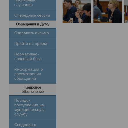
Публичные
слушания
Очередные сессии
Обращения в Думу
Отправить письмо
Прийти на прием
Нормативно-
правовая база
Информация о
рассмотрении
обращений
Кадровое
обеспечение
Порядок
поступления на
муниципальную
службу
Сведения о