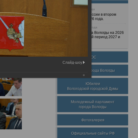
25 июня 2026 года
Очередные сессии в втором
полугодии 2026 года.
7 декабря 2025 года
Бюджет города Вологды на 2026
год и плановый период 2027 и
2028 годов.
ТОС
Слайд-шоу:
Награды города Вологды
Юбилеи
Вологодской городской Думы
Молодежный парламент
города Вологды
Фотогалерея
Официальные сайты РФ