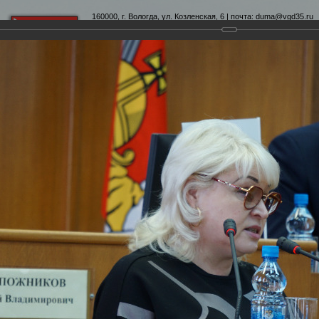
160000, г. Вологда, ул. Козленская, 6 | почта:
duma@vgd35.ru
официальный сайт
www.duma-vologda.ru
теты
График приема
Контакты
Депутатские объеди
-я сессия Вологодской городской Думы
умы