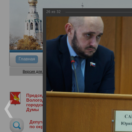
26
из
32
Главная
Общие сведения
Депутаты
Коми
Версия для слабовидящих
Председатель
Медиа библиотека
Фотогалерея
5
Вологодской
городской
Думы
5-я сессия Вологодской городской Д
Депутат
20.02.2025
по округу