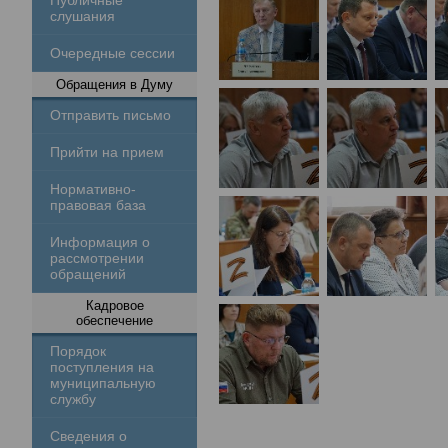
Публичные
слушания
Очередные сессии
Обращения в Думу
Отправить письмо
Прийти на прием
Нормативно-
правовая база
Информация о
рассмотрении
обращений
Кадровое
обеспечение
Порядок
поступления на
муниципальную
службу
Сведения о