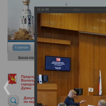
12
из
89
Главная
Общие сведения
Депутаты
Коми
Версия для слабовидящих
Председатель
Медиа библиотека
Фотогалерея
9
Вологодской
городской
Думы
9-я сессия Вологодской городской Д
Депутат
26.06.2025
по округу