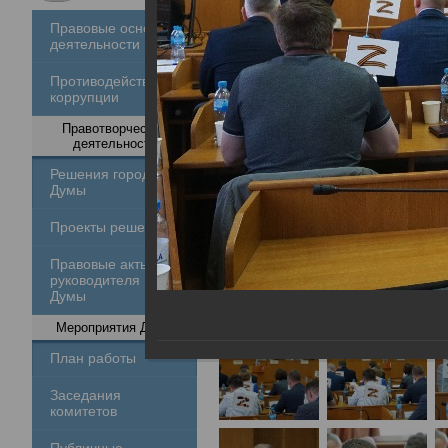
Правовые основы
деятельности
Противодействие
коррупции
Правотворческая
деятельность
Решения городской
Думы
Проекты решений
Правовые акты
руководителя
Думы
Мероприятия Думы
План работы
Заседания
комитетов