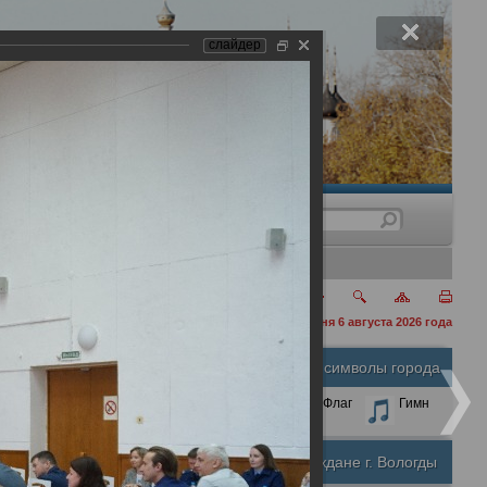
слайдер
нения
сегодня 6 августа 2026 года
Официальные символы города
А
А
Размер шрифта:
А
Герб
Флаг
Гимн
Почетные граждане г. Вологды