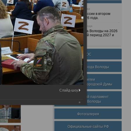
25 июня 2026 года
Очередные сессии в втором
полугодии 2026 года.
7 декабря 2025 года
Бюджет города Вологды на 2026
год и плановый период 2027 и
2028 годов.
ТОС
Награды города Вологды
Юбилеи
Вологодской городской Думы
Слайд-шоу:
Молодежный парламент
города Вологды
Фотогалерея
Официальные сайты РФ