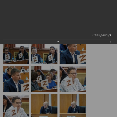
Медиа
9-я сессия Вологодской городской
Фотогалерея
библиотека
Думы
А
А
Размер шрифта:
А
9-я сессия Вологодской городской Думы
26.06.2025
Слайд-шоу: