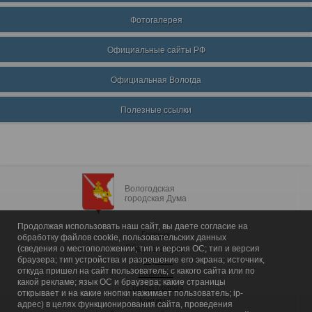
Фотогалерея
Официальные сайты РФ
Официальная Вологда
Полезные ссылки
Вологодская
городская Дума
Продолжая использовать наш сайт, вы даете согласие на
Главная
обработку файлов cookie, пользовательских данных
Общие сведения
(сведения о местоположении; тип и версия ОС; тип и версия
браузера; тип устройства и разрешение его экрана; источник,
Депутаты
откуда пришел на сайт пользователь; с какого сайта или по
Комитеты
какой рекламе; язык ОС и браузера; какие страницы
График приема
открывает и на какие кнопки нажимает пользователь; ip-
Контакты
адрес) в целях функционирования сайта, проведения