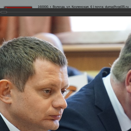
160000, г. Вологда, ул. Козленская, 6 | почта:
duma@vgd35.ru
официальный сайт
www.duma-vologda.ru
теты
График приема
Контакты
Депутатские объеди
-я сессия Вологодской городской Думы
умы