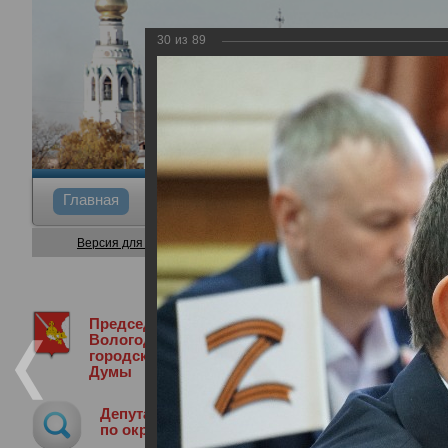
30
из
89
Главная
Общие сведения
Депутаты
Коми
Версия для слабовидящих
Председатель
Медиа библиотека
Фотогалерея
9
Вологодской
городской
Думы
9-я сессия Вологодской городской Д
Депутат
26.06.2025
по округу