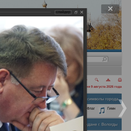
слайдер
нения
сегодня 9 августа 2026 года
Официальные символы города
А
А
Размер шрифта:
А
Герб
Флаг
Гимн
Почетные граждане г. Вологды