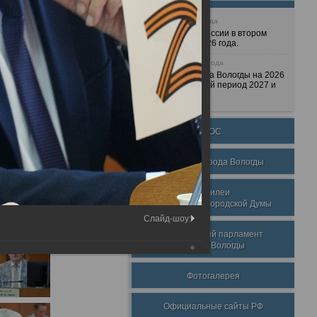
25 июня 2026 года
Очередные сессии в втором
полугодии 2026 года.
7 декабря 2025 года
Бюджет города Вологды на 2026
год и плановый период 2027 и
2028 годов.
ТОС
Награды города Вологды
Юбилеи
Вологодской городской Думы
Слайд-шоу:
Молодежный парламент
города Вологды
Фотогалерея
Официальные сайты РФ