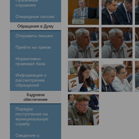
Публичные
слушания
Очередные сессии
Обращения в Думу
Отправить письмо
Прийти на прием
Нормативно-
правовая база
Информация о
рассмотрении
обращений
Кадровое
обеспечение
Порядок
поступления на
муниципальную
службу
Сведения о