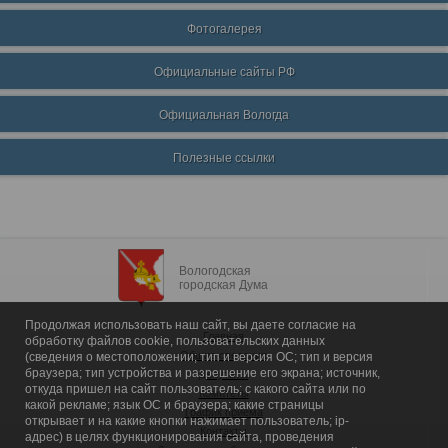
Фотогалерея
Официальные сайты РФ
Официальная Вологда
Полезные ссылки
Вологодская
городская Дума
Продолжая использовать наш сайт, вы даете согласие на
Главная
обработку файлов cookie, пользовательских данных
Общие сведения
(сведения о местоположении; тип и версия ОС; тип и версия
браузера; тип устройства и разрешение его экрана; источник,
Депутаты
откуда пришел на сайт пользователь; с какого сайта или по
Комитеты
какой рекламе; язык ОС и браузера; какие страницы
График приема
открывает и на какие кнопки нажимает пользователь; ip-
Контакты
адрес) в целях функционирования сайта, проведения