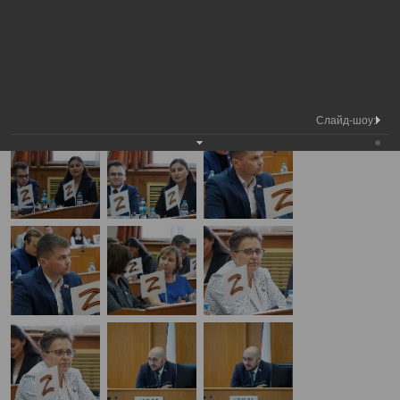
Медиа
9-я сессия Вологодской городской
Фотогалерея
библиотека
Думы
А
А
Размер шрифта:
А
9-я сессия Вологодской городской Думы
26.06.2025
Слайд-шоу: