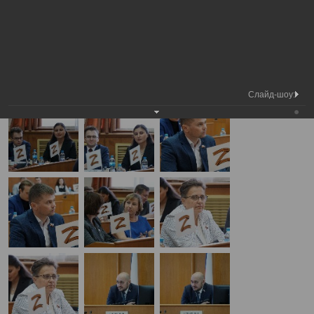
Медиа
9-я сессия Вологодской городской
Фотогалерея
библиотека
Думы
А
А
Размер шрифта:
А
9-я сессия Вологодской городской Думы
26.06.2025
Слайд-шоу: