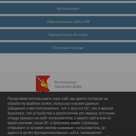
Фотогалерея
Официальные сайты РФ
Официальная Вологда
Полезные ссылки
Вологодская
городская Дума
Продолжая использовать наш сайт, вы даете согласие на
Главная
обработку файлов cookie, пользовательских данных
Общие сведения
(сведения о местоположении; тип и версия ОС; тип и версия
браузера; тип устройства и разрешение его экрана; источник,
Депутаты
откуда пришел на сайт пользователь; с какого сайта или по
Комитеты
какой рекламе; язык ОС и браузера; какие страницы
График приема
открывает и на какие кнопки нажимает пользователь; ip-
Контакты
адрес) в целях функционирования сайта, проведения