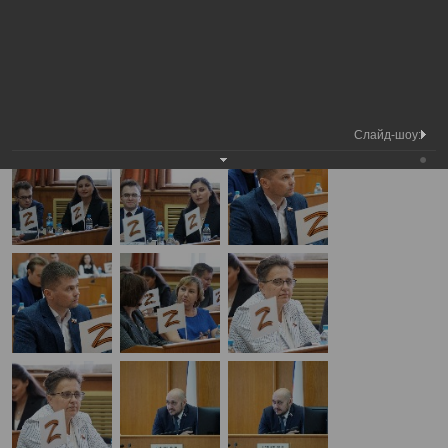
Медиа
9-я сессия Вологодской городской
Фотогалерея
библиотека
Думы
А
А
Размер шрифта:
А
9-я сессия Вологодской городской Думы
26.06.2025
Слайд-шоу: