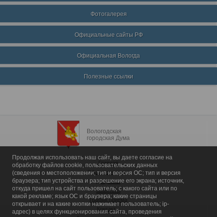
Фотогалерея
Официальные сайты РФ
Официальная Вологда
Полезные ссылки
Вологодская
городская Дума
Продолжая использовать наш сайт, вы даете согласие на
Главная
обработку файлов cookie, пользовательских данных
Общие сведения
(сведения о местоположении; тип и версия ОС; тип и версия
браузера; тип устройства и разрешение его экрана; источник,
Депутаты
откуда пришел на сайт пользователь; с какого сайта или по
Комитеты
какой рекламе; язык ОС и браузера; какие страницы
График приема
открывает и на какие кнопки нажимает пользователь; ip-
Контакты
адрес) в целях функционирования сайта, проведения