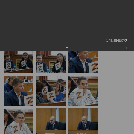
Медиа
9-я сессия Вологодской городской
Фотогалерея
библиотека
Думы
А
А
Размер шрифта:
А
9-я сессия Вологодской городской Думы
26.06.2025
Слайд-шоу: