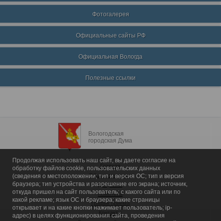
Фотогалерея
Официальные сайты РФ
Официальная Вологда
Полезные ссылки
Вологодская
городская Дума
Продолжая использовать наш сайт, вы даете согласие на
Главная
обработку файлов cookie, пользовательских данных
Общие сведения
(сведения о местоположении; тип и версия ОС; тип и версия
браузера; тип устройства и разрешение его экрана; источник,
Депутаты
откуда пришел на сайт пользователь; с какого сайта или по
Комитеты
какой рекламе; язык ОС и браузера; какие страницы
График приема
открывает и на какие кнопки нажимает пользователь; ip-
Контакты
адрес) в целях функционирования сайта, проведения