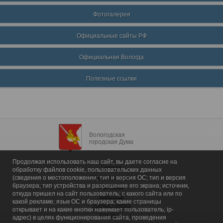
Фотогалерея
Официальные сайты РФ
Официальная Вологда
Полезные ссылки
Вологодская
городская Дума
Продолжая использовать наш сайт, вы даете согласие на
Главная
обработку файлов cookie, пользовательских данных
Общие сведения
(сведения о местоположении; тип и версия ОС; тип и версия
браузера; тип устройства и разрешение его экрана; источник,
Депутаты
откуда пришел на сайт пользователь; с какого сайта или по
Комитеты
какой рекламе; язык ОС и браузера; какие страницы
График приема
открывает и на какие кнопки нажимает пользователь; ip-
Контакты
адрес) в целях функционирования сайта, проведения