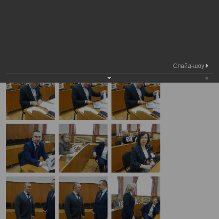
Медиа
Внеочередная сессия Вологодской
Фотогалерея
библиотека
городской Думы
А
А
Размер шрифта:
А
Внеочередная сессия Вологодской городской Думы
29.04.2025
Слайд-шоу: