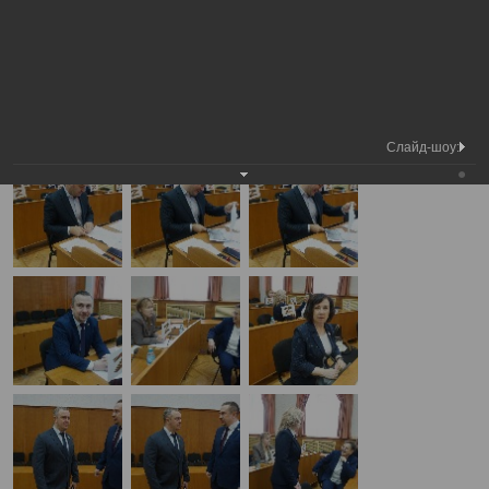
Медиа
Внеочередная сессия Вологодской
Фотогалерея
библиотека
городской Думы
А
А
Размер шрифта:
А
Внеочередная сессия Вологодской городской Думы
29.04.2025
Слайд-шоу: