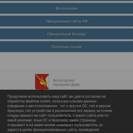
Фотогалерея
Официальные сайты РФ
Официальная Вологда
Полезные ссылки
Вологодская
городская Дума
Продолжая использовать наш сайт, вы даете согласие на
Главная
обработку файлов cookie, пользовательских данных
Общие сведения
(сведения о местоположении; тип и версия ОС; тип и версия
браузера; тип устройства и разрешение его экрана; источник,
Депутаты
откуда пришел на сайт пользователь; с какого сайта или по
Комитеты
какой рекламе; язык ОС и браузера; какие страницы
График приема
открывает и на какие кнопки нажимает пользователь; ip-
Контакты
адрес) в целях функционирования сайта, проведения