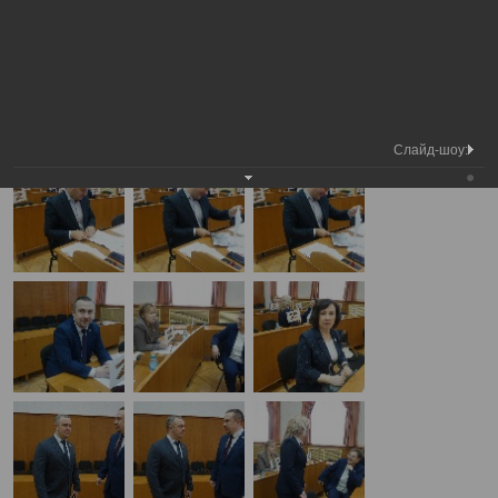
Медиа
Внеочередная сессия Вологодской
Фотогалерея
библиотека
городской Думы
А
А
Размер шрифта:
А
Внеочередная сессия Вологодской городской Думы
29.04.2025
Слайд-шоу: