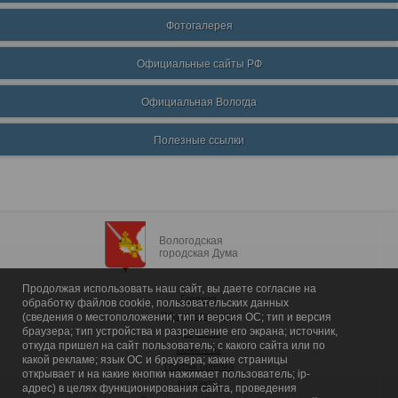
Фотогалерея
Официальные сайты РФ
Официальная Вологда
Полезные ссылки
Вологодская
городская Дума
Продолжая использовать наш сайт, вы даете согласие на
Главная
обработку файлов cookie, пользовательских данных
Общие сведения
(сведения о местоположении; тип и версия ОС; тип и версия
браузера; тип устройства и разрешение его экрана; источник,
Депутаты
откуда пришел на сайт пользователь; с какого сайта или по
Комитеты
какой рекламе; язык ОС и браузера; какие страницы
График приема
открывает и на какие кнопки нажимает пользователь; ip-
Контакты
адрес) в целях функционирования сайта, проведения